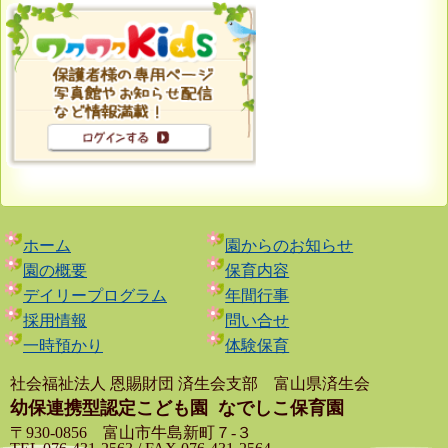
ホーム
園からのお知らせ
園の概要
保育内容
デイリープログラム
年間行事
採用情報
問い合せ
一時預かり
体験保育
社会福祉法人 恩賜財団 済生会支部 富山県済生会
幼保連携型認定こども園
なでしこ保育園
〒930-0856 富山市牛島新町７-３