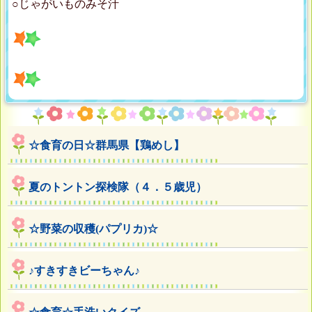
○じゃがいものみそ汁
☆食育の日☆群馬県【鶏めし】
夏のトントン探検隊（４．５歳児）
☆野菜の収穫(パプリカ)☆
♪すきすきビーちゃん♪