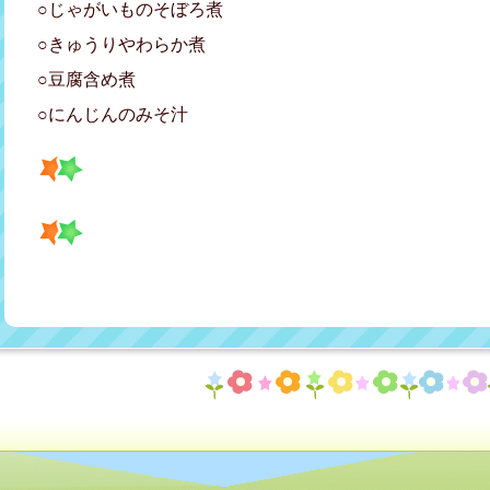
○じゃがいものそぼろ煮
○きゅうりやわらか煮
○豆腐含め煮
○にんじんのみそ汁