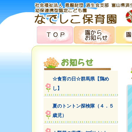
☆食育の日☆群馬県【鶏め
し】
夏のトントン探検隊（４．５
歳児）