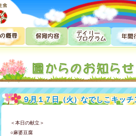
９月１７日（火）なでしこキッチ
＜本日の献立＞
○麻婆豆腐