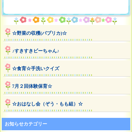
☆野菜の収穫(パプリカ)☆
♪すきすきビーちゃん♪
☆食育☆手洗いクイズ
7月２回体験保育☆
☆おはなし会（ぞう・もも組）☆
お知らせカテゴリー