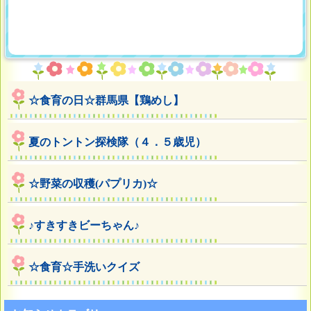
☆食育の日☆群馬県【鶏めし】
夏のトントン探検隊（４．５歳児）
☆野菜の収穫(パプリカ)☆
♪すきすきビーちゃん♪
☆食育☆手洗いクイズ