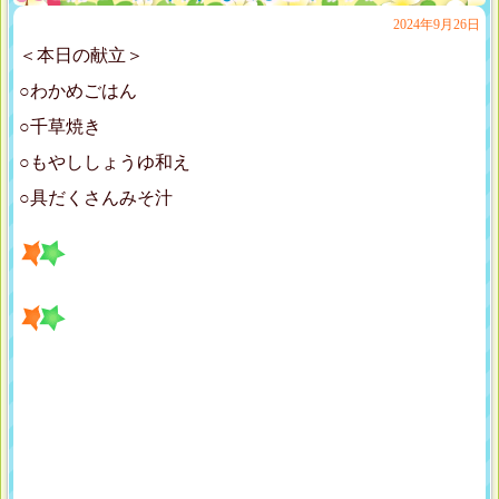
2024年9月26日
＜本日の献立＞
○わかめごはん
○千草焼き
○もやししょうゆ和え
○具だくさんみそ汁