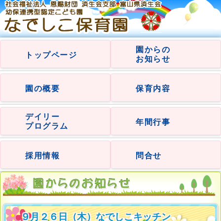
園からの
トップページ
お知らせ
園の概要
保育内容
デイリー
年間行事
プログラム
採用情報
問合せ
９月２６日（木）なでしこキッチン