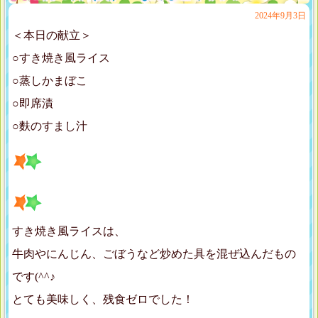
2024年9月3日
＜本日の献立＞
○すき焼き風ライス
○蒸しかまぼこ
○即席漬
○麩のすまし汁
すき焼き風ライスは、
牛肉やにんじん、ごぼうなど炒めた具を混ぜ込んだもの
です(^^♪
とても美味しく、残食ゼロでした！