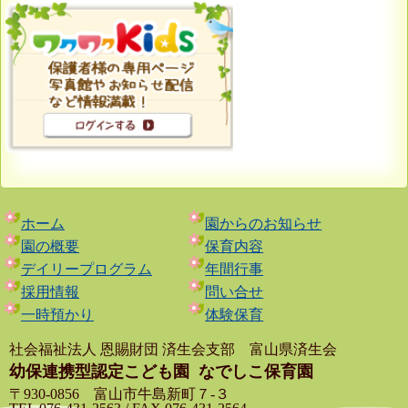
ホーム
園からのお知らせ
園の概要
保育内容
デイリープログラム
年間行事
採用情報
問い合せ
一時預かり
体験保育
社会福祉法人 恩賜財団 済生会支部 富山県済生会
幼保連携型認定こども園
なでしこ保育園
〒930-0856 富山市牛島新町７-３