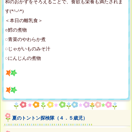
和のおかずをそろえることで、食欲も栄養も満たされま
す(*^-^*)
＜本日の離乳食＞
○鱈の煮物
◌青菜のやわらか煮
◌じゃがいものみそ汁
◌にんじんの煮物
夏のトントン探検隊（４．５歳児）