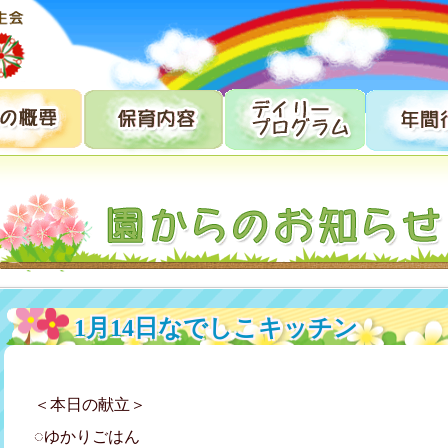
1月14日なでしこキッチン
＜本日の献立＞
◌ゆかりごはん