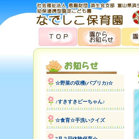
☆野菜の収穫(パプリカ)☆
♪すきすきビーちゃん♪
☆食育☆手洗いクイズ
7月２回体験保育☆