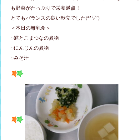
も野菜がたっぷりで栄養満点！
とてもバランスの良い献立でした(*’▽’)
＜本日の離乳食＞
◌鱈とこまつなの煮物
◌にんじんの煮物
◌みそ汁