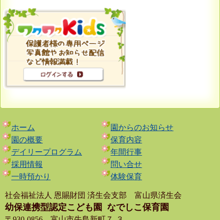
ホーム
園からのお知らせ
園の概要
保育内容
デイリープログラム
年間行事
採用情報
問い合せ
一時預かり
体験保育
社会福祉法人 恩賜財団 済生会支部 富山県済生会
幼保連携型認定こども園
なでしこ保育園
〒930-0856 富山市牛島新町７-３