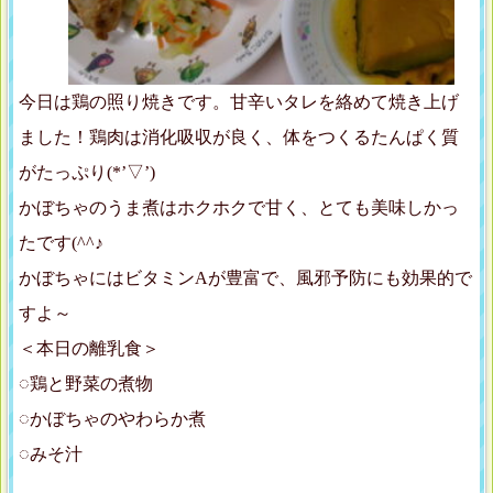
今日は鶏の照り焼きです。甘辛いタレを絡めて焼き上げ
ました！鶏肉は消化吸収が良く、体をつくるたんぱく質
がたっぷり(*’▽’)
かぼちゃのうま煮はホクホクで甘く、とても美味しかっ
たです(^^♪
かぼちゃにはビタミンAが豊富で、風邪予防にも効果的で
すよ～
＜本日の離乳食＞
◌鶏と野菜の煮物
◌かぼちゃのやわらか煮
◌みそ汁