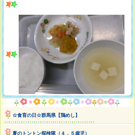
☆食育の日☆群馬県【鶏めし】
夏のトントン探検隊（４．５歳児）