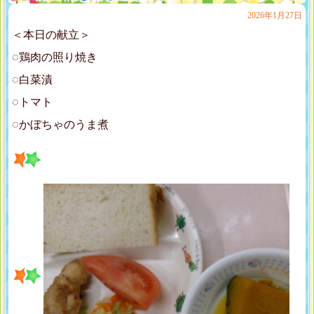
2026年1月27日
＜本日の献立＞
◌鶏肉の照り焼き
◌白菜漬
◌トマト
◌かぼちゃのうま煮