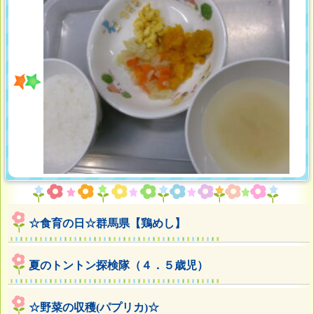
☆食育の日☆群馬県【鶏めし】
夏のトントン探検隊（４．５歳児）
☆野菜の収穫(パプリカ)☆