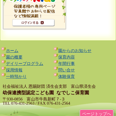
ホーム
園からのお知らせ
園の概要
保育内容
デイリープログラム
年間行事
採用情報
問い合せ
一時預かり
体験保育
社会福祉法人 恩賜財団 済生会支部 富山県済生会
幼保連携型認定こども園
なでしこ保育園
〒930-0856 富山市牛島新町７-３
TEL 076-431-2563 / FAX 076-431-2564
ページトップへ