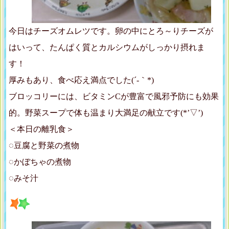
今日はチーズオムレツです。卵の中にとろ～りチーズが
はいって、たんぱく質とカルシウムがしっかり摂れま
す！
厚みもあり、食べ応え満点でした(´-｀*)
ブロッコリーには、ビタミンCが豊富で風邪予防にも効果
的。野菜スープで体も温まり大満足の献立です(*’▽’)
＜本日の離乳食＞
◌豆腐と野菜の煮物
◌かぼちゃの煮物
◌みそ汁