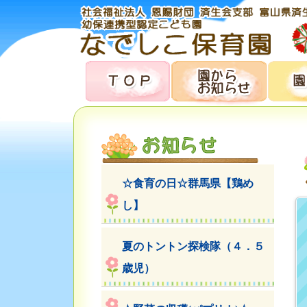
☆食育の日☆群馬県【鶏め
し】
夏のトントン探検隊（４．５
歳児）