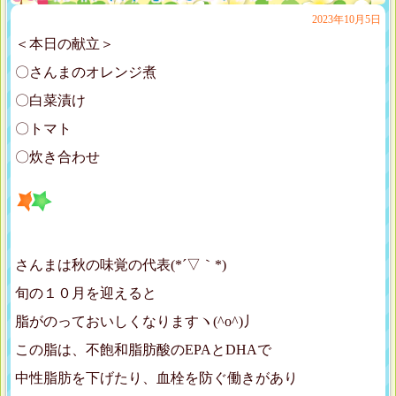
2023年10月5日
＜本日の献立＞
〇さんまのオレンジ煮
〇白菜漬け
〇トマト
〇炊き合わせ
さんまは秋の味覚の代表(*´▽｀*)
旬の１０月を迎えると
脂がのっておいしくなりますヽ(^o^)丿
この脂は、不飽和脂肪酸のEPAとDHAで
中性脂肪を下げたり、血栓を防ぐ働きがあり