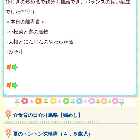
ひじきの炒め煮で鉄分も補給でき、バランスの良い献立
でした(*’▽’)
＜本日の離乳食＞
◌小松菜と鶏の煮物
◌大根とにんじんのやわらか煮
◌みそ汁
☆食育の日☆群馬県【鶏めし】
夏のトントン探検隊（４．５歳児）