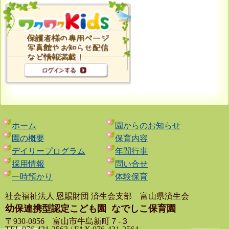
ホーム
園からのお知らせ
園の概要
保育内容
デイリープログラム
年間行事
採用情報
問い合せ
一時預かり
体験保育
社会福祉法人 恩賜財団 済生会支部 富山県済生会
幼保連携型認定こども園
なでしこ保育園
〒930-0856 富山市牛島新町７-３