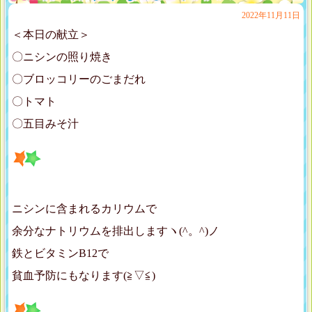
2022年11月11日
＜本日の献立＞
〇ニシンの照り焼き
〇ブロッコリーのごまだれ
〇トマト
〇五目みそ汁
ニシンに含まれるカリウムで
余分なナトリウムを排出しますヽ(^。^)ノ
鉄とビタミンB12で
貧血予防にもなります(≧▽≦)