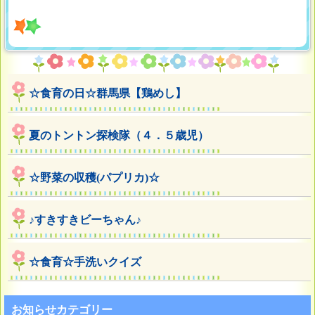
☆食育の日☆群馬県【鶏めし】
夏のトントン探検隊（４．５歳児）
☆野菜の収穫(パプリカ)☆
♪すきすきビーちゃん♪
☆食育☆手洗いクイズ
お知らせカテゴリー