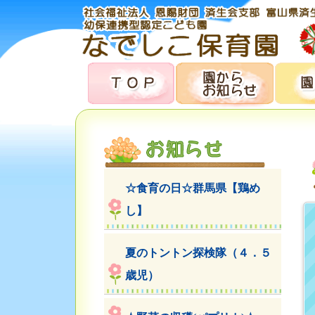
☆食育の日☆群馬県【鶏め
し】
夏のトントン探検隊（４．５
歳児）