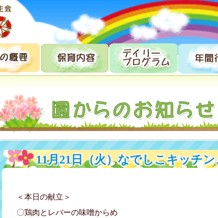
11月21日（火）なでしこキッチン
＜本日の献立＞
〇鶏肉とレバーの味噌からめ