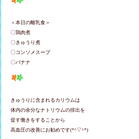
＜本日の離乳食＞
〇鶏肉煮
〇きゅうり煮
〇コンソメスープ
〇バナナ
きゅうりに含まれるカリウムは
体内の余分なナトリウムの排出を
促す働きをすることから
高血圧の改善にお勧めです(*^▽^*)