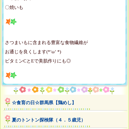
〇焼いも
さつまいもに含まれる豊富な食物繊維が
お通じを良くします(*‘ω‘ *)
ビタミンCとEで美肌作りにも◎
☆食育の日☆群馬県【鶏めし】
夏のトントン探検隊（４．５歳児）