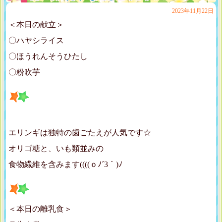
2023年11月22日
＜本日の献立＞
〇ハヤシライス
〇ほうれんそうひたし
〇粉吹芋
エリンギは独特の歯ごたえが人気です☆
オリゴ糖と、いも類並みの
食物繊維を含みます((((ｏﾉ´3｀)ﾉ
＜本日の離乳食＞