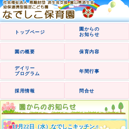
園からの
トップページ
お知らせ
園の概要
保育内容
デイリー
年間行事
プログラム
採用情報
問合せ
11月22日（水）なでしこキッチン♬