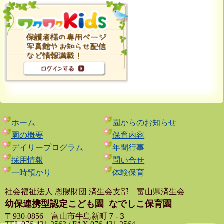
ホーム
園からのお知らせ
園の概要
保育内容
デイリープログラム
年間行事
採用情報
問い合せ
一時預かり
体験保育
社会福祉法人 恩賜財団 済生会支部 富山県済生会
幼保連携型認定こども園
なでしこ保育園
〒930-0856 富山市牛島新町７-３