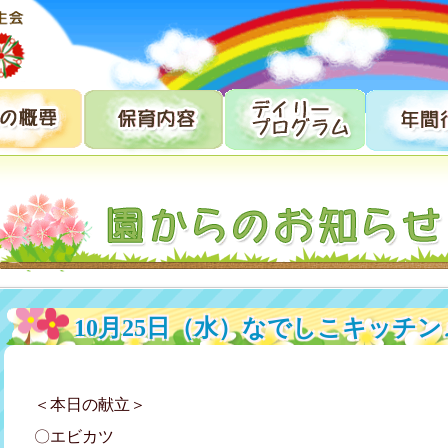
10月25日（水）なでしこキッチン
＜本日の献立＞
〇エビカツ