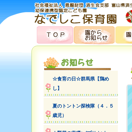
☆食育の日☆群馬県【鶏め
し】
夏のトントン探検隊（４．５
歳児）