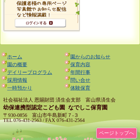
ホーム
園からのお知らせ
園の概要
保育内容
デイリープログラム
年間行事
採用情報
問い合せ
一時預かり
体験保育
社会福祉法人 恩賜財団 済生会支部 富山県済生会
幼保連携型認定こども園
なでしこ保育園
〒930-0856 富山市牛島新町７-３
TEL 076-431-2563 / FAX 076-431-2564
ページトップへ