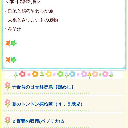
＜本日の離乳食＞
◌白菜と鶏のやわらか煮
◌大根とさつまいもの煮物
◌みそ汁
☆食育の日☆群馬県【鶏めし】
夏のトントン探検隊（４．５歳児）
☆野菜の収穫(パプリカ)☆