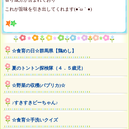
これが旨味を引き出してくれます(●´ω｀●)
☆食育の日☆群馬県【鶏めし】
夏のトントン探検隊（４．５歳児）
☆野菜の収穫(パプリカ)☆
♪すきすきビーちゃん♪
☆食育☆手洗いクイズ