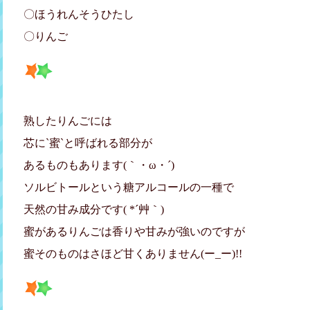
〇ほうれんそうひたし
〇りんご
熟したりんごには
芯に`蜜`と呼ばれる部分が
あるものもあります(｀・ω・´)ゞ
ソルビトールという糖アルコールの一種で
天然の甘み成分です( *´艸｀)
蜜があるりんごは香りや甘みが強いのですが
蜜そのものはさほど甘くありません(ー_ー)!!