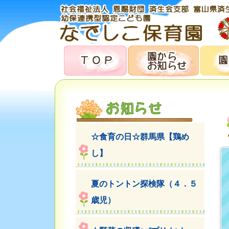
☆食育の日☆群馬県【鶏め
し】
夏のトントン探検隊（４．５
歳児）