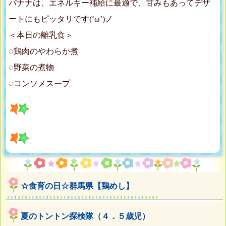
バナナは、エネルギー補給に最適で、甘みもあってデザ
ートにもピッタリです(‘ω’)ノ
＜本日の離乳食＞
◌鶏肉のやわらか煮
◌野菜の煮物
◌コンソメスープ
☆食育の日☆群馬県【鶏めし】
夏のトントン探検隊（４．５歳児）