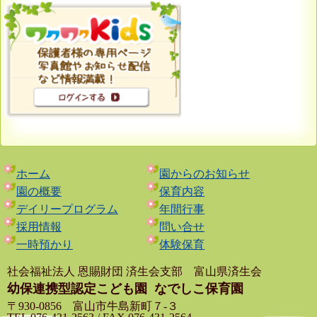
ホーム
園からのお知らせ
園の概要
保育内容
デイリープログラム
年間行事
採用情報
問い合せ
一時預かり
体験保育
社会福祉法人 恩賜財団 済生会支部 富山県済生会
幼保連携型認定こども園
なでしこ保育園
〒930-0856 富山市牛島新町７-３