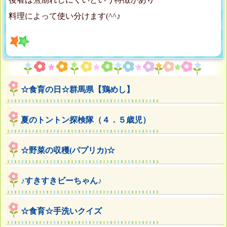
料理によって使い分けます(^^♪
☆食育の日☆群馬県【鶏めし】
夏のトントン探検隊（４．５歳児）
☆野菜の収穫(パプリカ)☆
♪すきすきビーちゃん♪
☆食育☆手洗いクイズ