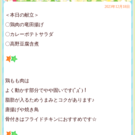
2023年12月18日
＜本日の献立＞
〇鶏肉の竜田揚げ
〇カレーポテトサラダ
〇高野豆腐含煮
鶏もも肉は
よく動かす部分でやや固いです(ﾟдﾟ)！
脂肪が入るためうまみとコクがあります♪
唐揚げや焼き鳥
骨付きはフライドチキンにおすすめです☆