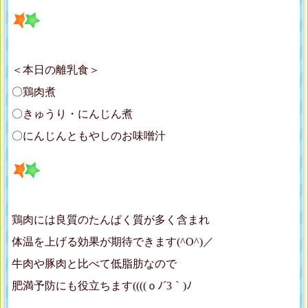
＜本日の離乳食＞
〇鶏肉煮
〇きゅうり・にんじん煮
〇にんじんともやしのお味噌汁
鶏肉には良質のたんぱく質が多く含まれ
体温を上げる効果が期待できます(^O^)／
牛肉や豚肉と比べて低脂肪なので
肥満予防にも役立ちます((((ｏﾉ´3｀)ﾉ