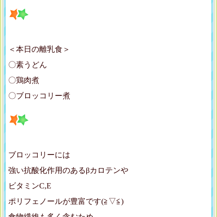
＜本日の離乳食＞
〇素うどん
〇鶏肉煮
〇ブロッコリー煮
ブロッコリーには
強い抗酸化作用のあるβカロテンや
ビタミンC,E
ポリフェノールが豊富です(≧▽≦)
食物繊維も多く含むため