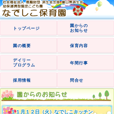
園からの
トップページ
お知らせ
園の概要
保育内容
デイリー
年間行事
プログラム
採用情報
問合せ
１１月１２日（火）なでしこキッチン