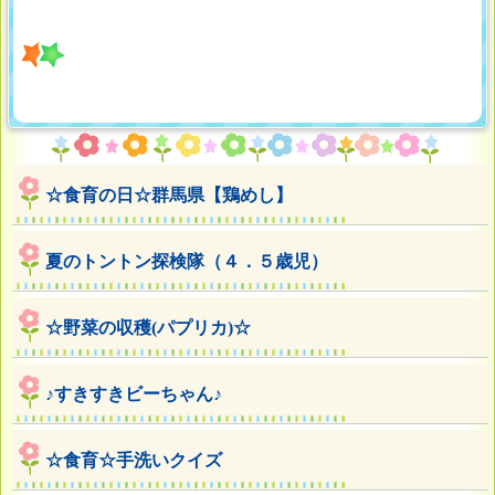
☆食育の日☆群馬県【鶏めし】
夏のトントン探検隊（４．５歳児）
☆野菜の収穫(パプリカ)☆
♪すきすきビーちゃん♪
☆食育☆手洗いクイズ