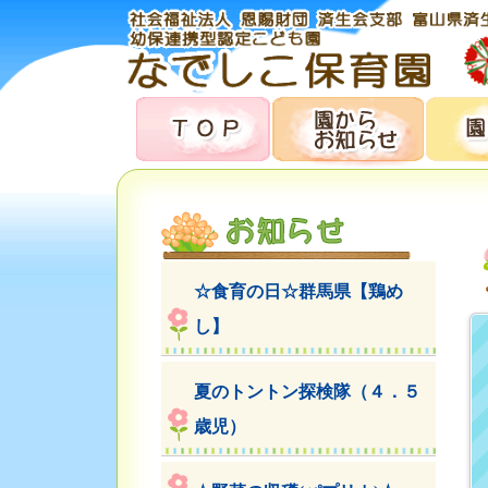
☆食育の日☆群馬県【鶏め
し】
夏のトントン探検隊（４．５
歳児）