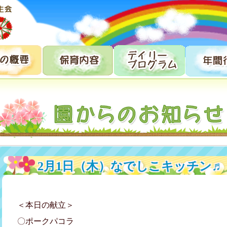
2月1日（木）なでしこキッチン♬
＜本日の献立＞
〇ポークパコラ