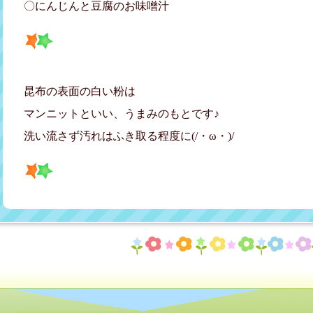
〇にんじんと豆腐のお味噌汁
昆布の表面の白い粉は
マンニットといい、うまみのもとです♪
洗い流さず汚れはふき取る程度に(/・ω・)/