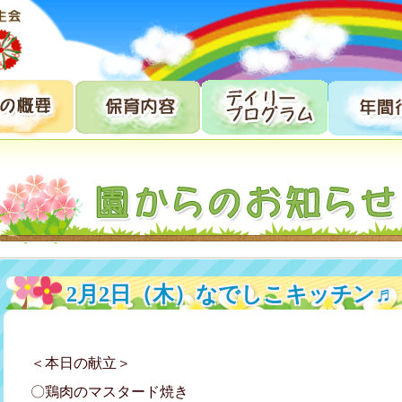
2月2日（木）なでしこキッチン♬
＜本日の献立＞
〇鶏肉のマスタード焼き