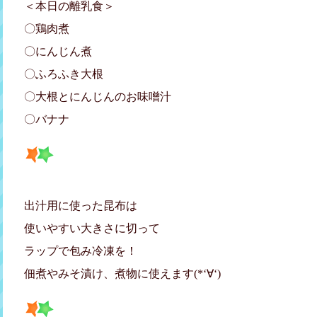
＜本日の離乳食＞
〇鶏肉煮
〇にんじん煮
〇ふろふき大根
〇大根とにんじんのお味噌汁
〇バナナ
出汁用に使った昆布は
使いやすい大きさに切って
ラップで包み冷凍を！
佃煮やみそ漬け、煮物に使えます(*‘∀‘)