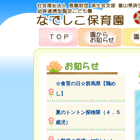
☆食育の日☆群馬県【鶏め
し】
夏のトントン探検隊（４．５
歳児）