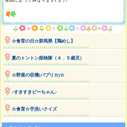
☆食育の日☆群馬県【鶏めし】
夏のトントン探検隊（４．５歳児）
☆野菜の収穫(パプリカ)☆
♪すきすきビーちゃん♪
☆食育☆手洗いクイズ