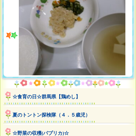
☆食育の日☆群馬県【鶏めし】
夏のトントン探検隊（４．５歳児）
☆野菜の収穫(パプリカ)☆