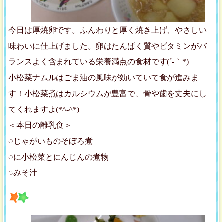
今日は厚焼卵です。ふんわりと厚く焼き上げ、やさしい
味わいに仕上げました。卵はたんぱく質やビタミンがバ
ランスよく含まれている栄養満点の食材です(´-｀*)
小松菜ナムルはごま油の風味が効いていて食が進みま
す！小松菜煮はカルシウムが豊富で、骨や歯を丈夫にし
てくれますよ(*^-^*)
＜本日の離乳食＞
◌じゃがいものそぼろ煮
◌に小松菜とにんじんの煮物
◌みそ汁