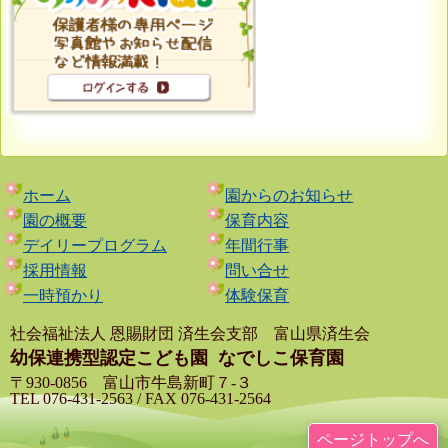
ホーム
園からのお知らせ
園の概要
保育内容
デイリープログラム
年間行事
採用情報
問い合せ
一時預かり
体験保育
社会福祉法人 恩賜財団 済生会支部 富山県済生会
幼保連携型認定こども園
なでしこ保育園
〒930-0856 富山市牛島新町７-３
TEL 076-431-2563 / FAX 076-431-2564
ページトップへ