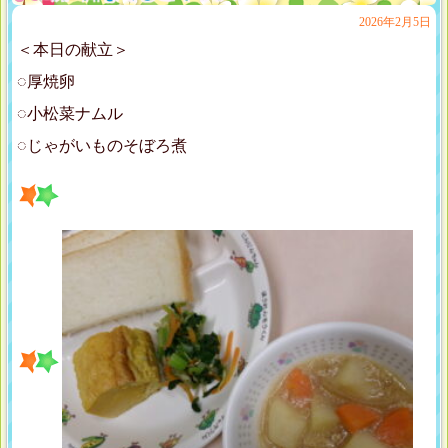
2026年2月5日
＜本日の献立＞
◌厚焼卵
◌小松菜ナムル
◌じゃがいものそぼろ煮