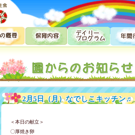
2月5日（月）なでしこキッチン♬
＜本日の献立＞
〇厚焼き卵