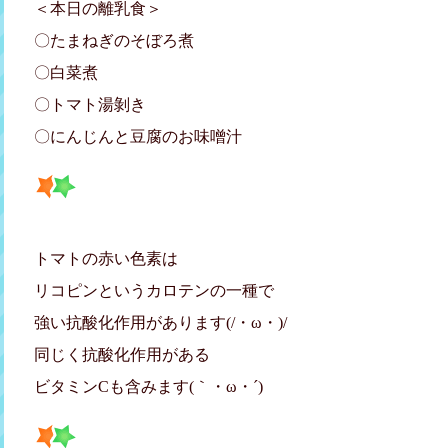
＜本日の離乳食＞
〇たまねぎのそぼろ煮
〇白菜煮
〇トマト湯剝き
〇にんじんと豆腐のお味噌汁
トマトの赤い色素は
リコピンというカロテンの一種で
強い抗酸化作用があります(/・ω・)/
同じく抗酸化作用がある
ビタミンCも含みます(｀・ω・´)ゞ