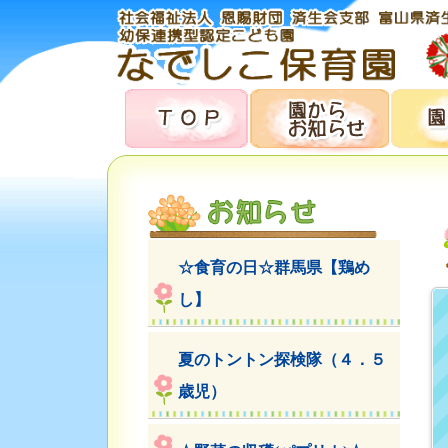
☆食育の日☆群馬県【鶏め
し】
夏のトントン探検隊（４．５
歳児）