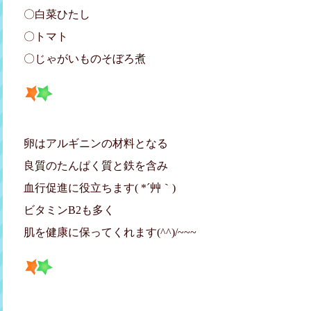
〇白菜ひたし
〇トマト
〇じゃがいものそぼろ煮
卵はアルギニンの材料となる
良質のたんぱく質と鉄を含み
血行促進に役立ちます( *´艸｀)
ビタミンB2も多く
肌を健康に保ってくれます(^^)/~~~