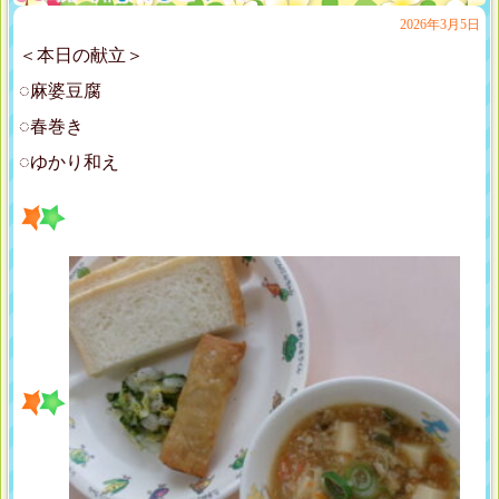
2026年3月5日
＜本日の献立＞
◌麻婆豆腐
◌春巻き
◌ゆかり和え