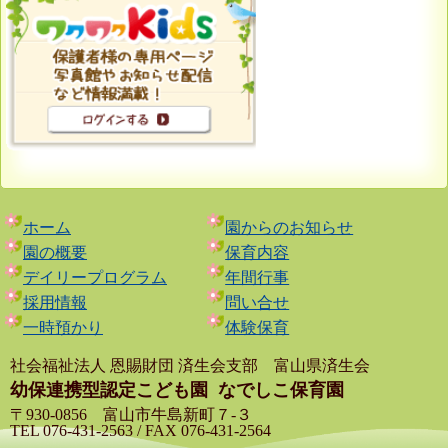
ホーム
園からのお知らせ
園の概要
保育内容
デイリープログラム
年間行事
採用情報
問い合せ
一時預かり
体験保育
社会福祉法人 恩賜財団 済生会支部 富山県済生会
幼保連携型認定こども園
なでしこ保育園
〒930-0856 富山市牛島新町７-３
TEL 076-431-2563 / FAX 076-431-2564