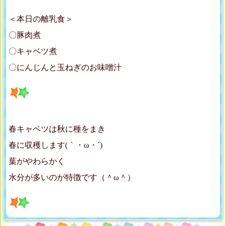
＜本日の離乳食＞
〇豚肉煮
〇キャベツ煮
〇にんじんと玉ねぎのお味噌汁
春キャベツは秋に種をまき
春に収穫します(｀・ω・´)ゞ
葉がやわらかく
水分が多いのが特徴です（＾ω＾）