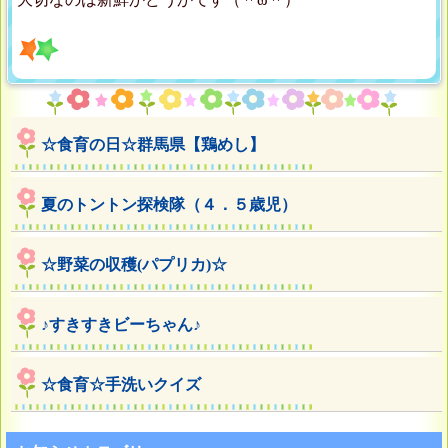
☆食育の日☆群馬県【鶏めし】
夏のトントン探検隊（４．５歳児）
☆野菜の収穫(パプリカ)☆
♪すきすきビーちゃん♪
☆食育☆手洗いクイズ