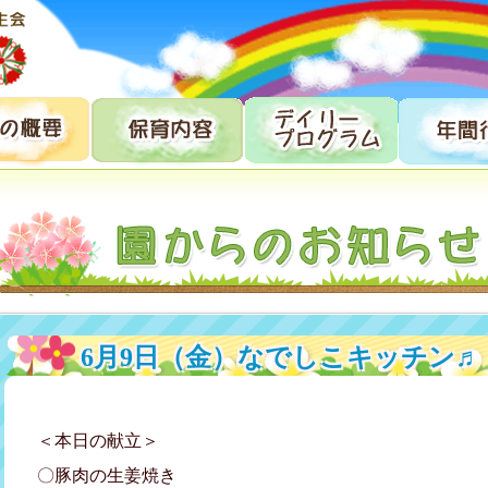
6月9日（金）なでしこキッチン♬
＜本日の献立＞
〇豚肉の生姜焼き