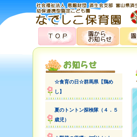
☆食育の日☆群馬県【鶏め
し】
夏のトントン探検隊（４．５
歳児）