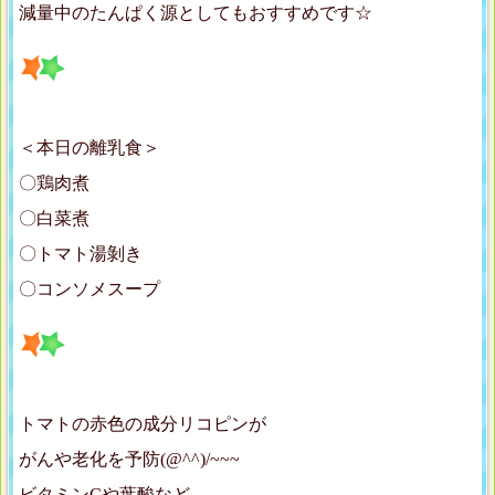
減量中のたんぱく源としてもおすすめです☆
＜本日の離乳食＞
〇鶏肉煮
〇白菜煮
〇トマト湯剝き
〇コンソメスープ
トマトの赤色の成分リコピンが
がんや老化を予防(@^^)/~~~
ビタミンCや葉酸など