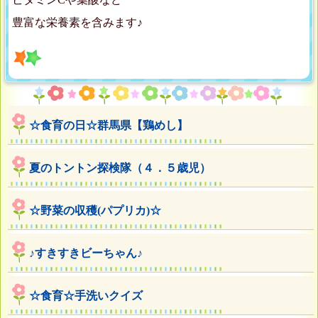
豊富な栄養素を含みます♪
☆食育の日☆群馬県【鶏めし】
夏のトントン探検隊（４．５歳児）
☆野菜の収穫(パプリカ)☆
♪すきすきビーちゃん♪
☆食育☆手洗いクイズ