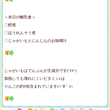
＜本日の離乳食＞
〇鱈煮
〇ほうれんそう煮
〇じゃがいもとにんじんのお味噌汁
じゃがいもはでんぷんが主成分です(^O^)
加熱しても壊れにくいビタミンcは
りんごの約9倍含まれています(∩´∀｀)∩