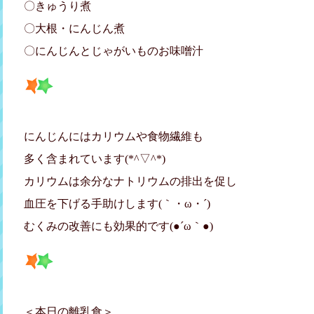
〇きゅうり煮
〇大根・にんじん煮
〇にんじんとじゃがいものお味噌汁
にんじんにはカリウムや食物繊維も
多く含まれています(*^▽^*)
カリウムは余分なナトリウムの排出を促し
血圧を下げる手助けします(｀・ω・´)ゞ
むくみの改善にも効果的です(●´ω｀●)
＜本日の離乳食＞