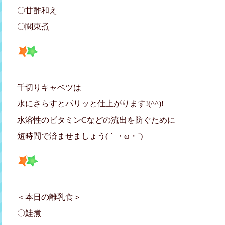
〇甘酢和え
〇関東煮
千切りキャベツは
水にさらすとパリッと仕上がります!(^^)!
水溶性のビタミンCなどの流出を防ぐために
短時間で済ませましょう(｀・ω・´)ゞ
＜本日の離乳食＞
〇鮭煮