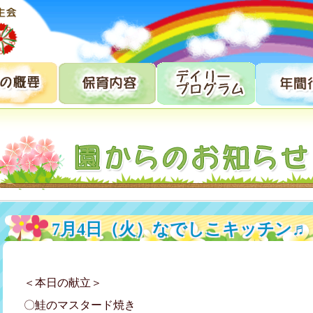
7月4日（火）なでしこキッチン♬
＜本日の献立＞
〇鮭のマスタード焼き