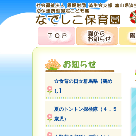
☆食育の日☆群馬県【鶏め
し】
夏のトントン探検隊（４．５
歳児）