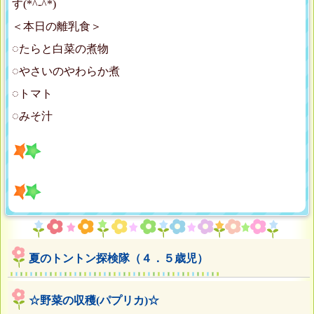
す(*^-^*)
＜本日の離乳食＞
◌たらと白菜の煮物
◌やさいのやわらか煮
◌トマト
◌みそ汁
夏のトントン探検隊（４．５歳児）
☆野菜の収穫(パプリカ)☆