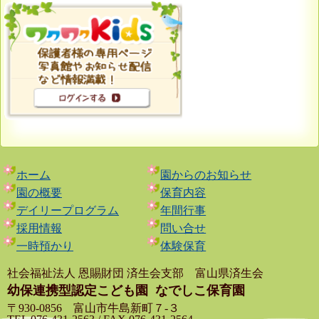
ホーム
園からのお知らせ
園の概要
保育内容
デイリープログラム
年間行事
採用情報
問い合せ
一時預かり
体験保育
社会福祉法人 恩賜財団 済生会支部 富山県済生会
幼保連携型認定こども園
なでしこ保育園
〒930-0856 富山市牛島新町７-３