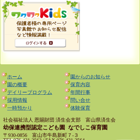
ホーム
園からのお知らせ
園の概要
保育内容
デイリープログラム
年間行事
採用情報
問い合せ
一時預かり
体験保育
社会福祉法人 恩賜財団 済生会支部 富山県済生会
幼保連携型認定こども園
なでしこ保育園
〒930-0856 富山市牛島新町７-３