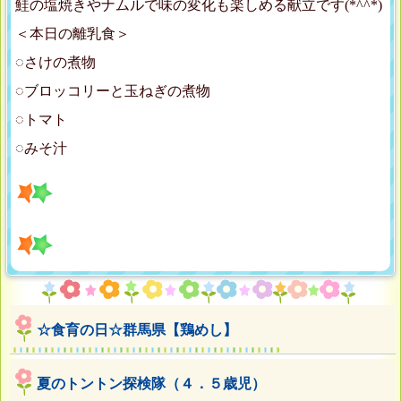
鮭の塩焼きやナムルで味の変化も楽しめる献立です(*^^*)
＜本日の離乳食＞
◌さけの煮物
◌ブロッコリーと玉ねぎの煮物
◌トマト
◌みそ汁
☆食育の日☆群馬県【鶏めし】
夏のトントン探検隊（４．５歳児）