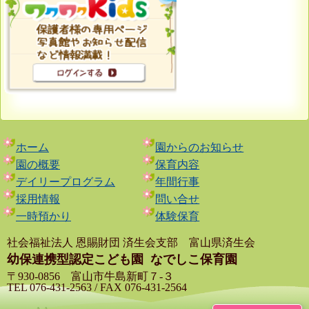
ホーム
園からのお知らせ
園の概要
保育内容
デイリープログラム
年間行事
採用情報
問い合せ
一時預かり
体験保育
社会福祉法人 恩賜財団 済生会支部 富山県済生会
幼保連携型認定こども園
なでしこ保育園
〒930-0856 富山市牛島新町７-３
TEL 076-431-2563 / FAX 076-431-2564