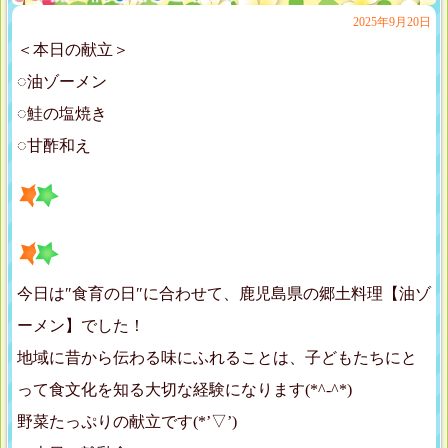
2025年9月20日
＜本日の献立＞
◌油ゾーメン
◌鮭の塩焼き
◌甘酢和え
今日は″食育の日″に合わせて、鹿児島県の郷土料理【油ゾ
ーメン】でした！
地域に昔から伝わる味にふれることは、子どもたちにと
って食文化を知る大切な経験になります(*^-^*)
野菜たっぷりの献立です(*’▽’)