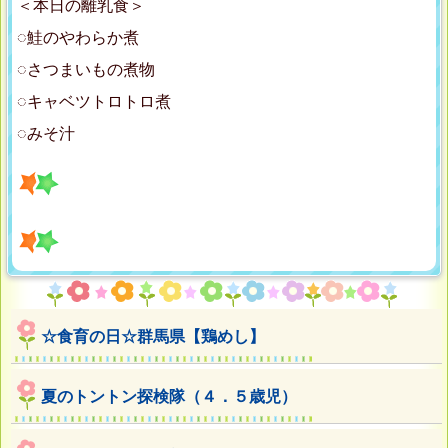
＜本日の離乳食＞
◌鮭のやわらか煮
◌さつまいもの煮物
◌キャベツトロトロ煮
◌みそ汁
☆食育の日☆群馬県【鶏めし】
夏のトントン探検隊（４．５歳児）