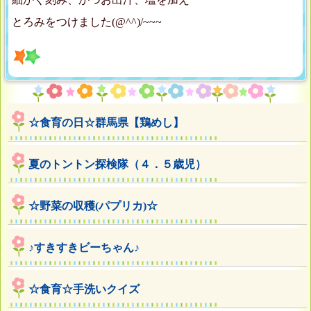
とろみをつけました(@^^)/~~~
☆食育の日☆群馬県【鶏めし】
夏のトントン探検隊（４．５歳児）
☆野菜の収穫(パプリカ)☆
♪すきすきビーちゃん♪
☆食育☆手洗いクイズ