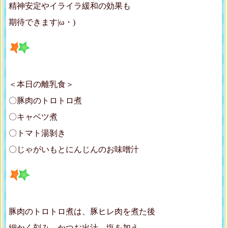
精神安定やイライラ緩和の効果も
期待できます|ω・)
＜本日の離乳食＞
〇豚肉のトロトロ煮
〇キャベツ煮
〇トマト湯剝き
〇じゃがいもとにんじんのお味噌汁
豚肉のトロトロ煮は、豚ヒレ肉を煮た後
細かく刻み、かつお出汁、塩を加え