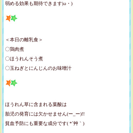
弱める効果も期待できます|ω・)
＜本日の離乳食＞
〇鶏肉煮
〇ほうれんそう煮
〇玉ねぎとにんじんのお味噌汁
ほうれん草に含まれる葉酸は
胎児の発育には欠かせません(ー_ー)!!
貧血予防にも重要な成分です( *´艸｀)