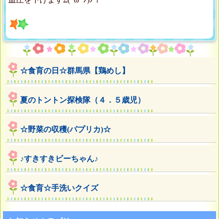
☆食育の日☆群馬県【鶏めし】
夏のトントン探検隊（４．５歳児）
☆野菜の収穫(パプリカ)☆
♪すきすきビーちゃん♪
☆食育☆手洗いクイズ