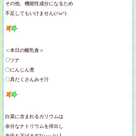
その他、機能性成分になるため
不足してもいけません(;^ω^)
＜本日の離乳食＞
〇ツナ
〇にんじん煮
〇具だくさんみそ汁
白菜に含まれるカリウムは
余分なナトリウムを排出し
血圧を下げますΣ(･ω･ﾉ)ﾉ！