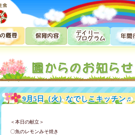
9月5日（火）なでしこキッチン♬
＜本日の献立＞
〇魚のレモンみそ焼き