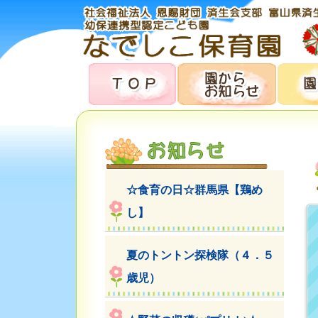
☆食育の日☆群馬県【鶏め
し】
夏のトントン探検隊（４．５
歳児）