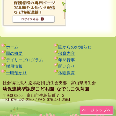
ホーム
園からのお知らせ
園の概要
保育内容
デイリープログラム
年間行事
採用情報
問い合せ
一時預かり
体験保育
社会福祉法人 恩賜財団 済生会支部 富山県済生会
幼保連携型認定こども園
なでしこ保育園
〒930-0856 富山市牛島新町７-３
TEL 076-431-2563 / FAX 076-431-2564
ページトップへ