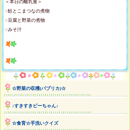
＜本日の離乳食＞
◌鮭とこまつなの煮物
◌豆腐と野菜の煮物
◌みそ汁
☆野菜の収穫(パプリカ)☆
♪すきすきビーちゃん♪
☆食育☆手洗いクイズ