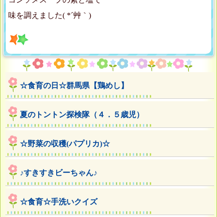
味を調えました( *´艸｀)
☆食育の日☆群馬県【鶏めし】
夏のトントン探検隊（４．５歳児）
☆野菜の収穫(パプリカ)☆
♪すきすきビーちゃん♪
☆食育☆手洗いクイズ