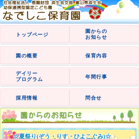
園からの
トップページ
お知らせ
園の概要
保育内容
デイリー
年間行事
プログラム
採用情報
問合せ
☆夏祭り(ぞう・りす・ひよこぐみ)☆