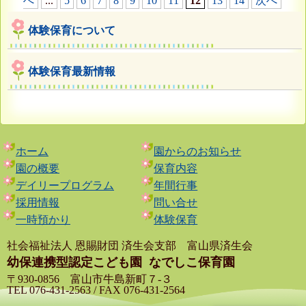
へ
...
5
6
7
8
9
10
11
12
13
14
次へ
体験保育について
体験保育最新情報
ホーム
園からのお知らせ
園の概要
保育内容
デイリープログラム
年間行事
採用情報
問い合せ
一時預かり
体験保育
社会福祉法人 恩賜財団 済生会支部 富山県済生会
幼保連携型認定こども園
なでしこ保育園
〒930-0856 富山市牛島新町７-３
TEL 076-431-2563 / FAX 076-431-2564